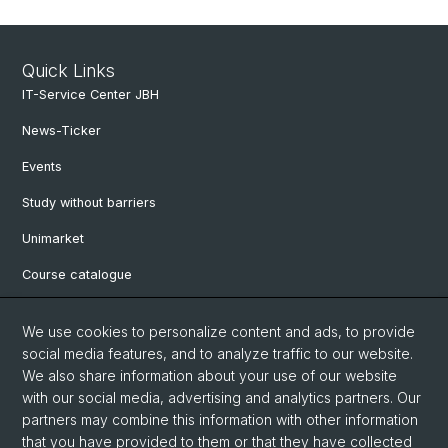
Quick Links
IT-Service Center JBH
News-Ticker
Events
Study without barriers
Unimarket
Course catalogue
Website translated by deepl
We use cookies to personalize content and ads, to provide
social media features, and to analyze traffic to our website.
Social Media
We also share information about your use of our website
with our social media, advertising and analytics partners. Our
Instagram
partners may combine this information with other information
that you have provided to them or that they have collected