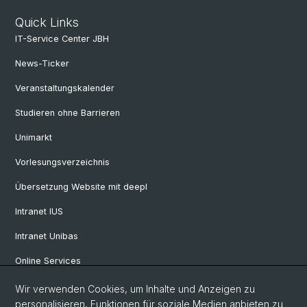
Quick Links
IT-Service Center JBH
News-Ticker
Veranstaltungskalender
Studieren ohne Barrieren
Unimarkt
Vorlesungsverzeichnis
Übersetzung Website mit deepl
Intranet IUS
Intranet Unibas
Online Services
Wir verwenden Cookies, um Inhalte und Anzeigen zu
Social Media
personalisieren, Funktionen für soziale Medien anbieten zu