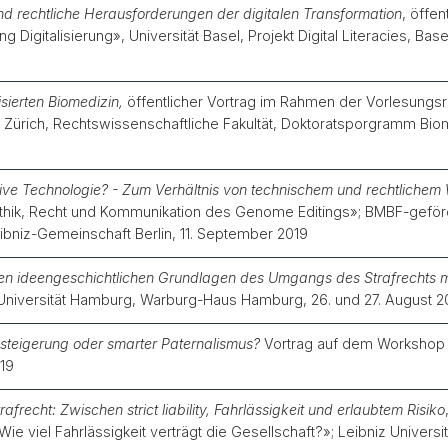
 und rechtliche Herausforderungen der digitalen Transformation
, öffe
 Digitalisierung», Universität Basel, Projekt Digital Literacies, B
isierten Biomedizin,
öffentlicher Vortrag im Rahmen der Vorlesungs
t Zürich, Rechtswissenschaftliche Fakultät, Doktoratsporgramm Bio
ive Technologie? - Zum Verhältnis von technischem und rechtlichem
«Ethik, Recht und Kommunikation des Genome Editings»; BMBF-gefö
niz-Gemeinschaft Berlin, 11. September 2019
en ideengeschichtlichen Grundlagen des Umgangs des Strafrechts mit 
; Universität Hamburg, Warburg-Haus Hamburg, 26. und 27. August 2
steigerung oder smarter Paternalismus?
Vortrag auf dem Workshop L
019
frecht: Zwischen strict liability, Fahrlässigkeit und erlaubtem Risiko
ie viel Fahrlässigkeit verträgt die Gesellschaft?»; Leibniz Universi