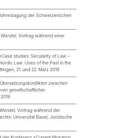
 Jahrestagung der Schweizerischen
m Wandel,
Vortrag während einer
Case studies: Secularity of Law –
rdic Law: Uses of the Past in the
tingen, 21. und 22. März 2019
 Übersetzungskonflikten zwischen
ven gesellschaftlicher
 2019
 Wandel
, Vortrag während der
ht»; Universität Basel, Juristische
d der Konferenz «Current Migration