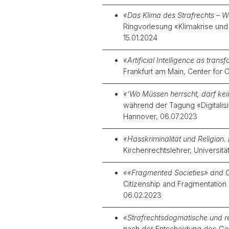
«Das Klima des Strafrechts – Wa
Ringvorlesung «Klimakrise und S
15.01.2024
«Artificial Intelligence as tran
Frankfurt am Main, Center for C
«’Wo Müssen herrscht, darf kein
während der Tagung «Digitalisi
Hannover, 06.07.2023
«Hasskriminalität und Religion. 
Kirchenrechtslehrer, Universitä
««Fragmented Societies» and Cr
Citizenship and Fragmentation i
06.02.2023
«Strafrechtsdogmatische und r
nach der Entscheidung des Gese