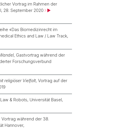
ntlicher Vortrag im Rahmen der
asel, 28. September 2020
►
reihe «Das Biomedizinrecht im
medical Ethics and Law / Law Track,
 Wandel
, Gastvortrag während der
rderter Forschungsverbund
religiöser Vielfalt
, Vortrag auf der
019
aw & Robots, Universität Basel,
, Vortrag während der 38.
tät Hannover,