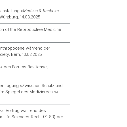
ranstaltung
«Medizin & Recht im
 Würzburg, 14.03.2025
on of the Reproductive Medicine
e Anthropocene während der
iety, Bern, 10.02.2025
t
»
des Forums Basiliense
,
der Tagung
«
Zwischen Schutz und
 im Spiegel des Medizinrechts
»
,
y»
, Vortrag während des
r Life Sciences-Recht (ZLSR) der