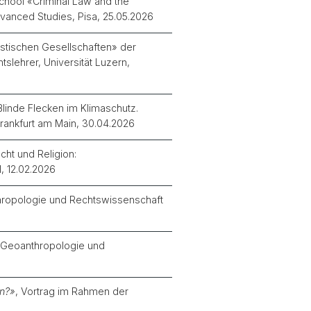
School
«
Criminal Law and the
vanced Studies, Pisa, 25.05.2026
listischen Gesellschaften» der
tslehrer
, Universität Luzern,
Blinde Flecken im Klimaschutz.
 Frankfurt am Main, 30.04.2026
cht und Religion:
, 12.02.2026
ropologie und Rechtswissenschaft
Geoanthropologie und
en?
»
, Vortrag im Rahmen der