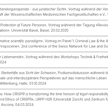
bendorganspende - aus juristischer Sicht
»
, Vortrag während der Ve
t der Wissenschaftlichen Medizinischen Fachgesellschaften e.V.,
Protection of Future Persons
»
, Vortrag während der Tagung
«
Revisi
ation
»,
Universität Basel, Basel, 20.02.2025
ative scientific paradigm
»
, Vortrag im Panel 1: Criminal Law & th
thropocene
»
, 2nd conference of the Swiss Network for Law and Soc
am Lebensende
»
, Vortrag während des Workshops Technik & Freihei
.2024
 Sterbehilfe aus Sicht der Schweiz
»
, Podiumsdiskussion während 
nale und interdisziplinäre Perspektiven auf das menschliche Leben
-Wittenberg, Halle, 03.10.2024
ns: How CRISPR is transforming the time horizon of legal responsibilit
 Ethics of CRISPR», URPP H2R (Universität Zürich) und Zentrum fü
à, Ascona, 04.03.2024