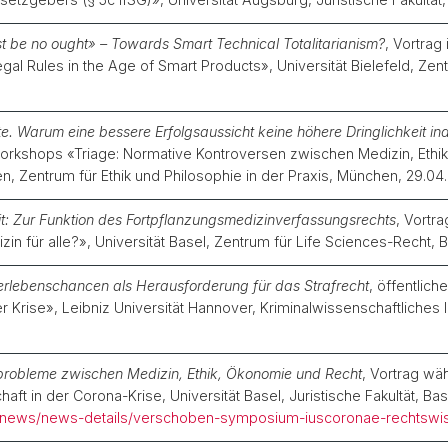
st be no ought» – Towards Smart Technical Totalitarianism?
, Vortrag
 Rules in the Age of Smart Products», Universität Bielefeld, Zentr
. Warum eine bessere Erfolgsaussicht keine höhere Dringlichkeit indi
workshops «Triage: Normative Kontroversen zwischen Medizin, Ethik
n, Zentrum für Ethik und Philosophie in der Praxis, München, 29.04
t: Zur Funktion des Fortpflanzungsmedizinverfassungsrechts
, Vortr
in für alle?», Universität Basel, Zentrum für Life Sciences-Recht, 
erlebenschancen als Herausforderung für das Strafrecht
, öffentlic
er Krise», Leibniz Universität Hannover, Kriminalwissenschaftliches
sprobleme zwischen Medizin, Ethik, Ökonomie und Recht
, Vortrag w
t in der Corona-Krise, Universität Basel, Juristische Fakultät, Bas
es/news/news-details/verschoben-symposium-iuscoronae-rechtswis