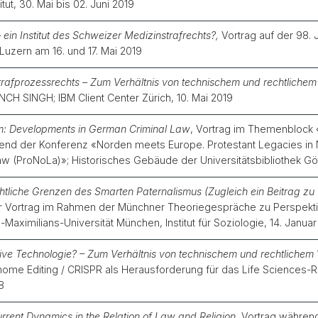
tut, 30. Mai bis 02. Juni 2019
 ein Institut des Schweizer Medizinstrafrechts?,
Vortrag auf der 98.
 Luzern am 16. und 17. Mai 2019
 Strafprozessrechts – Zum Verhältnis von technischem und rechtliche
H SINGH; IBM Client Center Zürich, 10. Mai 2019
lism: Developments in German Criminal Law
, Vortrag im Themenblock «
nd der Konferenz «Norden meets Europe. Protestant Legacies in No
Law (ProNoLa)»; Historisches Gebäude der Universitätsbibliothek Göt
tliche Grenzen des Smarten Paternalismus (Zugleich ein Beitrag zu
her Vortrag im Rahmen der Münchner Theoriegespräche zu Perspekti
aximilians-Universität München, Institut für Soziologie, 14. Januar
ive Technologie? – Zum Verhältnis von technischem und rechtlichem
ome Editing / CRISPR als Herausforderung für das Life Sciences-Rec
8
Current Dynamics in the Relation of Law and Religion
, Vortrag währen