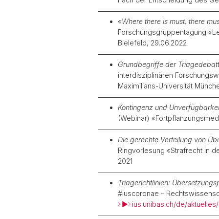
«Where there is must, there mu
Forschungsgruppentagung «Legal
Bielefeld, 29.06.2022
Grundbegriffe der Triagedebatte
interdisziplinären Forschungs
Maximilians-Universität Münche
Kontingenz und Unverfügbarkei
(Webinar) «Fortpflanzungsmediz
Die gerechte Verteilung von Üb
Ringvorlesung «Strafrecht in d
2021
Triagerichtlinien: Übersetzung
#iuscoronae – Rechtswissenschaf
►
ius.unibas.ch/de/aktuell