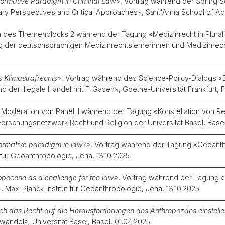
ormative Paradigm in Criminal Law»
, Vortrag während der Spring 
ary Perspectives and Critical Approaches
»
, Sant'Anna School of Ad
on des Themenblocks 2 während der Tagung
«Medizinrecht in Plura
g der deutschsprachigen Medizinrechtslehrerinnen und Medizinrech
s Klimastrafrechts»
, Vortrag während des Science-Poilcy-Dialogs
«
und der illegale Handel mit F-Gasen
»
, Goethe-Universität Frankfurt,
, Moderation von Panel II während der Tagung
«Konstellation von Re
orschungsnetzwerk Recht und Religion der Universität Basel, Basel
ormative paradigm in law?
»
, Vortrag während der Tagung
«Geoanth
 für Geoanthropologie, Jena, 13.10.2025
ropocene as a challenge for the law»
, Vortrag während der Tagung
«
 Max-Planck-Institut für Geoanthropologie, Jena, 13.10.2025
ich das Recht auf die Herausforderungen des Anthropozäns einstell
awandel
»,
Universität Basel, Basel, 01.04.2025