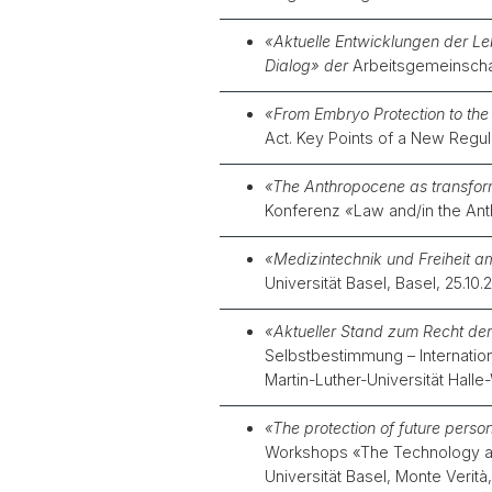
«
Aktuelle Entwicklungen der Le
Dialog» der
Arbeitsgemeinschaf
«
From Embryo Protection to the 
Act. Key Points of a New Regul
«
The Anthropocene as transform
Konferenz
«
Law and/in the An
«
Medizintechnik und Freiheit 
Universität Basel, Basel, 25.10
«
Aktueller Stand zum Recht der
Selbstbestimmung – Internatio
Martin-Luther-Universität Halle
«The protection of future perso
Workshops «The Technology and
Universität Basel, Monte Verit