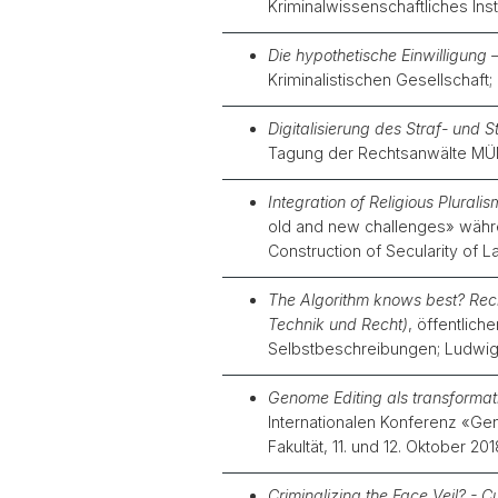
Kriminalwissenschaftliches Insti
Die hypothetische Einwilligung –
Kriminalistischen Gesellschaft;
Digitalisierung des Straf- und
Tagung der Rechtsanwälte MÜNC
Integration of Religious Plura
old and new challenges» währe
Construction of Secularity of 
The Algorithm knows best? Rech
Technik und Recht)
, öffentlic
Selbstbeschreibungen; Ludwig-M
Genome Editing als transformat
Internationalen Konferenz «Gen
Fakultät, 11. und 12. Oktober 201
Criminalizing the Face Veil? - 