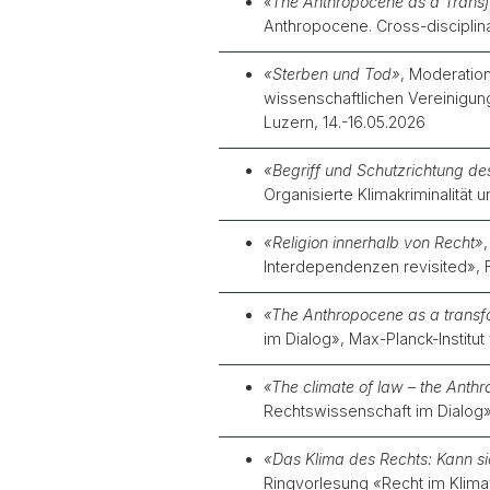
«The Anthropocene as a Transf
Anthropocene. Cross-disciplin
«Sterben und Tod»
, Moderati
wissenschaftlichen Vereinigun
Luzern, 14.-16.05.2026
«Begriff und Schutzrichtung de
Organisierte Klimakriminalität 
«Religion innerhalb von Recht»
Interdependenzen revisited», F
«
The Anthropocene as a transf
im Dialog», Max-Planck-Institut
«The climate of law – the Anth
Rechtswissenschaft im Dialog»,
«
Das Klima des Rechts: Kann s
Ringvorlesung
«
Recht im Klim