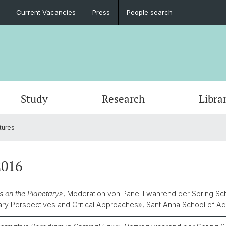
Current Vacancies
Press
People search
Study
Research
Libra
tures
2016
s on the Planetary»
, Moderation von Panel I während der Spring S
ary Perspectives and Critical Approaches
»
, Sant'Anna School of Ad