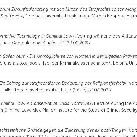
rum Zukunftssicherung mit den Mitteln des Strafrechts so schwierig 
trafrecht», Goethe-Universität Frankfurt am Main in Kooperation mit 
sformative Technology in Criminal Law»
, Vortrag während des AI&Law
ritical Computational Studies, 21.-23.09.2023
 Sollen sein’ - Die Unmöglichkeit von Normen in der digitalen Präven
erung als total social fact der Kriminalwissenschaften», Leibniz Uni
Ein Beitrag zur strafrechtlichen Bedeutung der Religionsfreiheit»
, Vo
t Halle, Theologische Fakultät, Halle (Saale), 21.04.2023
iminal Law: A Conservative Crisis Narrative»
, Lecture during the
n Criminal Law, Max Planck Institute for the Study of Crime, Securi
echtsethische Gründe gegen die Zulassung der ex post-Triage»
, Vo
tzgebers (§ 5c IfSG)», Universität Augsburg, Juristische Fakultät