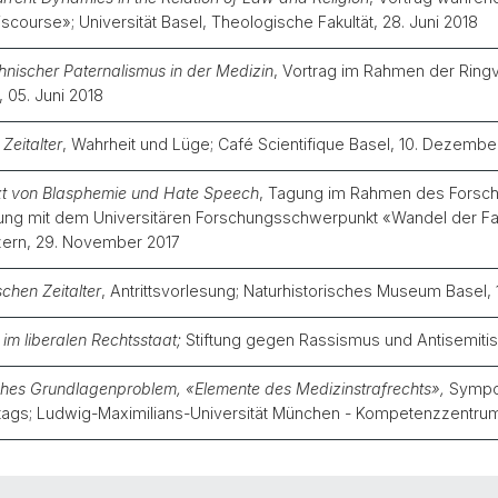
iscourse»; Universität Basel, Theologische Fakultät, 28. Juni 2018
nischer Paternalismus in der Medizin
, Vortrag im Rahmen der Ringv
 05. Juni 2018
Zeitalter
, Wahrheit und Lüge; Café Scientifique Basel, 10. Dezembe
xt von Blasphemie und Hate Speech
, Tagung im Rahmen des Forschu
dung mit dem Universitären Forschungsschwerpunkt «Wandel der Fam
uzern, 29. November 2017
chen Zeitalter
, Antrittsvorlesung; Naturhistorisches Museum Basel
m liberalen Rechtsstaat;
Stiftung gegen Rassismus und Antisemitism
iches Grundlagenproblem, «Elemente des Medizinstrafrechts»,
Sympos
tags; Ludwig-Maximilians-Universität München - Kompetenzzentrum 