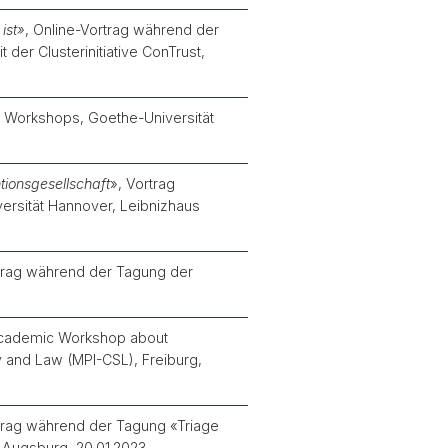
ist»
, Online-Vortrag während der
der Clusterinitiative ConTrust,
 Workshops, Goethe-Universität
tionsgesellschaft
», Vortrag
versität Hannover, Leibnizhaus
rtrag während der Tagung der
 Academic Workshop about
ty and Law (MPI-CSL), Freiburg,
rtrag während der Tagung «Triage
, Augsburg, 20.01.2023