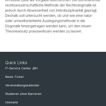
rechtswissenschaftliche Methode der Rechtsdogmatik ist
jedoch durch Abwesenheit von Interdisziplinarität geprägt.
Deshalb soll untersucht werden, ob und wie eine natur-
oder umweltorientierte Auslegungsmethode in die
Dogmatik hineingetragen werden kann, um den neuen
Theorieansatz praxiswirksam werden zu lassen.
Quick Links
IT-Service Center JBH
News-Ticker
Veranstaltungskalender
Studieren ohne Barrieren
Unimarkt