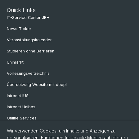
Quick Links
IT-Service Center JBH
News-Ticker
Veranstaltungskalender
Studieren ohne Barrieren
Unimarkt
Vorlesungsverzeichnis
Übersetzung Website mit deepl
Intranet IUS
Intranet Unibas
Online Services
Wir verwenden Cookies, um Inhalte und Anzeigen zu
Social Media
personalisieren, Funktionen für soziale Medien anbieten zu