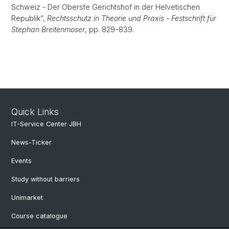
Schweiz - Der Oberste Gerichtshof in der Helvetischen
Republik”,
Rechtsschutz in Theorie und Praxis - Festschrift für
Stephan Breitenmoser
, pp. 829–839.
Quick Links
IT-Service Center JBH
News-Ticker
Events
Study without barriers
Unimarket
Course catalogue