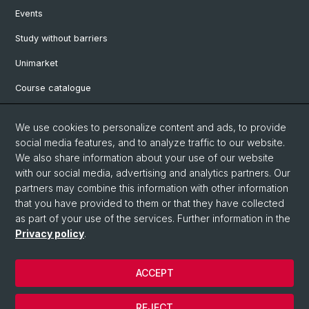
Events
Study without barriers
Unimarket
Course catalogue
Website translated by deepl
We use cookies to personalize content and ads, to provide
social media features, and to analyze traffic to our website.
Social Media
We also share information about your use of our website
with our social media, advertising and analytics partners. Our
Instagram
partners may combine this information with other information
that you have provided to them or that they have collected
as part of your use of the services. Further information in the
LinkedIn
Privacy policy
.
ACCEPT
© University of Basel
Legal notice
REJECT