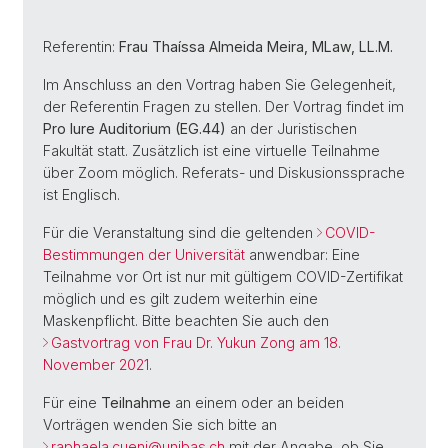
Referentin:
Frau Thaíssa Almeida Meira, MLaw, LL.M.
Im Anschluss an den Vortrag haben Sie Gelegenheit,
der Referentin Fragen zu stellen. Der Vortrag findet im
Pro Iure Auditorium (EG.44)
an der Juristischen
Fakultät statt. Zusätzlich ist eine virtuelle Teilnahme
über Zoom möglich. Referats- und Diskusionssprache
ist Englisch.
Für die Veranstaltung sind die geltenden
COVID-
Bestimmungen der Universität
anwendbar: Eine
Teilnahme vor Ort ist nur mit gültigem COVID-Zertifikat
möglich und es gilt zudem weiterhin eine
Maskenpflicht. Bitte beachten Sie auch den
Gastvortrag von Frau Dr. Yukun Zong am 18.
November 2021
.
Für eine
Teilnahme
an einem oder an beiden
Vorträgen wenden Sie sich bitte an
raphaela.cueni@
unibas.ch
mit der Angabe, ob Sie