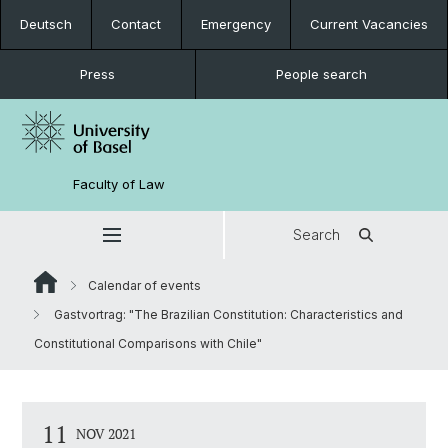
Deutsch
Contact
Emergency
Current Vacancies
Press
People search
Faculty of Law
Search
Calendar of events
Gastvortrag: "The Brazilian Constitution: Characteristics and
Constitutional Comparisons with Chile"
11
NOV 2021