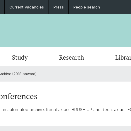
Current Vacancies
Press
People search
Study
Research
Libra
rchive (2018 onward)
Conferences
 an automated archive. Recht aktuell BRUSH UP and Recht aktuell F