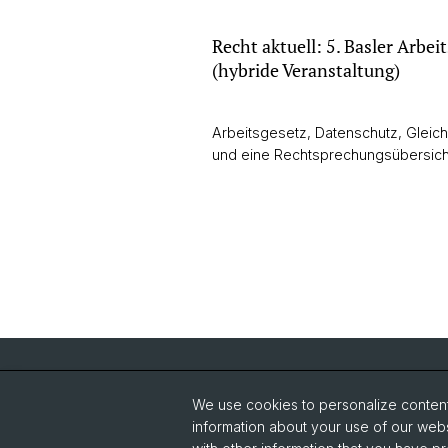
Recht aktuell: 5. Basler Arbe
(hybride Veranstaltung)
Arbeitsgesetz, Datenschutz, Gleich
und eine Rechtsprechungsübersich
Quick Links
We use cookies to personalize content 
IT-Service Center JBH
St
information about your use of our webs
News-Ticker
Un