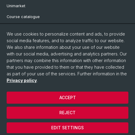
Unimarket
Course catalogue
Website translated by deepl
We use cookies to personalize content and ads, to provide
social media features, and to analyze traffic to our website.
Social Media
We also share information about your use of our website
with our social media, advertising and analytics partners. Our
Instagram
partners may combine this information with other information
that you have provided to them or that they have collected
as part of your use of the services. Further information in the
LinkedIn
Privacy policy
.
ACCEPT
© University of Basel
Legal notice
REJECT
Data protection
Cookies
EDIT SETTINGS