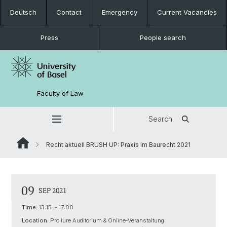
Deutsch
Contact
Emergency
Current Vacancies
Press
People search
Faculty of Law
Search
Recht aktuell BRUSH UP: Praxis im Baurecht 2021
09
SEP 2021
Time:
13:15 - 17:00
Location:
Pro Iure Auditorium & Online-Veranstaltung