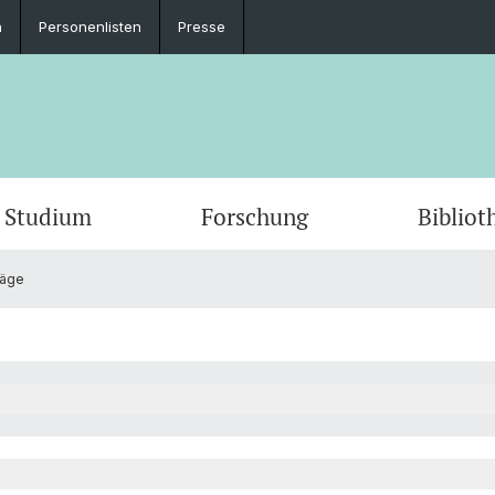
n
Personenlisten
Presse
Studium
Forschung
Bibliot
räge