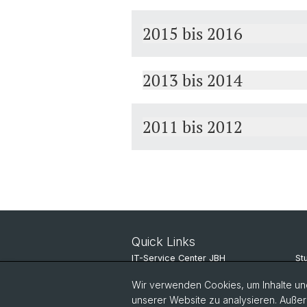
2015 bis 2016
2013 bis 2014
2011 bis 2012
Quick Links
IT-Service Center JBH
St
News-Ticker
Un
Wir verwenden Cookies, um Inhalte und
unserer Website zu analysieren. Außer