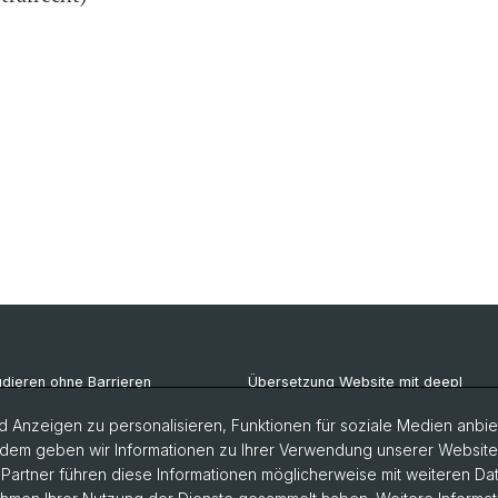
udieren ohne Barrieren
Übersetzung Website mit deepl
imarkt
Intranet IUS
 Anzeigen zu personalisieren, Funktionen für soziale Medien anbiet
dem geben wir Informationen zu Ihrer Verwendung unserer Website a
rlesungsverzeichnis
Intranet Unibas
artner führen diese Informationen möglicherweise mit weiteren D