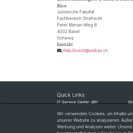
Büro
Juristische Fakultät
Fachbereich Strafrecht
Peter Merian-Weg 8
4002 Basel
Schweiz
Kontakt
philip.brunst@unibas.ch
Quick Links
IT-Service Center JBH
St
News-Ticker
Un
Wir verwenden Cookies, um Inhalte und
unserer Website zu analysieren. Außer
Veranstaltungskalender
Vo
Werbung und Analysen weiter. Unsere P