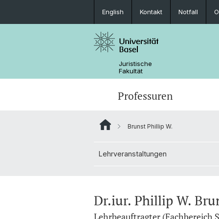
English
Kontakt
Notfall
O
Juristische
Fakultät
Professuren
Brunst Phillip W.
Lehrveranstaltungen
Dr.iur. Phillip W. Bru
Lehrbeauftragter (Fachbereich S