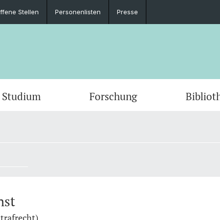
ffene Stellen
Personenlisten
Presse
Studium
Forschung
Bibliot
nst
trafrecht)