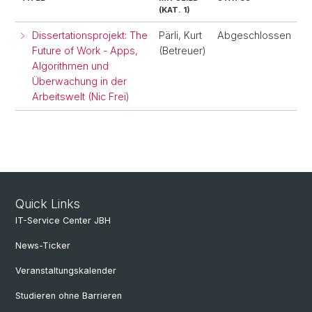
(KAT. 1)
Dissertationsprojekt: The
Pärli, Kurt
Abgeschlossen
Future of Work - Apps,
(Betreuer)
Algorithmen und
Überwachung in der
Arbeitswelt (Nic Frei)
Quick Links
IT-Service Center JBH
News-Ticker
Veranstaltungskalender
Studieren ohne Barrieren