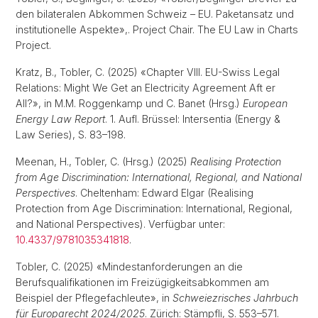
den bilateralen Abkommen Schweiz – EU. Paketansatz und
institutionelle Aspekte»,. Project Chair. The EU Law in Charts
Project.
Kratz, B., Tobler, C. (2025) «Chapter VIII. EU-Swiss Legal
Relations: Might We Get an Electricity Agreement Aft er
All?», in M.M. Roggenkamp und C. Banet (Hrsg.)
European
Energy Law Report
. 1. Aufl. Brüssel: Intersentia (Energy &
Law Series), S. 83–198.
Meenan, H., Tobler, C. (Hrsg.) (2025)
Realising Protection
from Age Discrimination: International, Regional, and National
Perspectives
. Cheltenham: Edward Elgar (Realising
Protection from Age Discrimination: International, Regional,
and National Perspectives). Verfügbar unter:
10.4337/9781035341818
.
Tobler, C. (2025) «Mindestanforderungen an die
Berufsqualifikationen im Freizügigkeitsabkommen am
Beispiel der Pflegefachleute», in
Schweiezrisches Jahrbuch
für Europarecht 2024/2025
. Zürich: Stämpfli, S. 553–571.