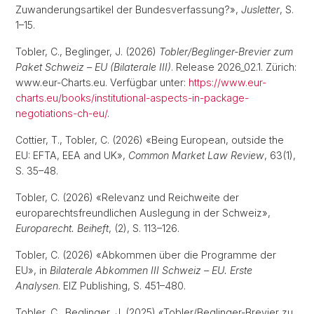
Zuwanderungsartikel der Bundesverfassung?»,
Jusletter
, S.
1–15.
Tobler, C., Beglinger, J. (2026)
Tobler/Beglinger-Brevier zum
Paket Schweiz – EU (Bilaterale III)
. Release 2026_02.1. Zürich:
www.eur-Charts.eu. Verfügbar unter:
https://www.eur-
charts.eu/books/institutional-aspects-in-package-
negotiations-ch-eu/
.
Cottier, T., Tobler, C. (2026) «Being European, outside the
EU: EFTA, EEA and UK»,
Common Market Law Review
, 63(1),
S. 35–48.
Tobler, C. (2026) «Relevanz und Reichweite der
europarechtsfreundlichen Auslegung in der Schweiz»,
Europarecht. Beiheft
, (2), S. 113–126.
Tobler, C. (2026) «Abkommen über die Programme der
EU», in
Bilaterale Abkommen III Schweiz – EU. Erste
Analysen
. EIZ Publishing, S. 451–480.
Tobler, C., Beglinger, J. (2025) «Tobler/Beglinger-Brevier zu