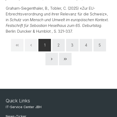
Graham-Siegenthaler, B., Tobler, C. (2025) «Zur EU-
Erbrechtsverordnung und ihrer Relevanz für die Schweiz»,
in
Schutz von Mensch und Umwelt im europäischen Kontext.
Festschrift für Sebastian Heselhaus zum 65. Geburtstag
.
Berlin: Duncker & Humblot , S. 321–337.
1
2
3
4
5
Quick Links
IT-Service Center JBH
News-Ticker