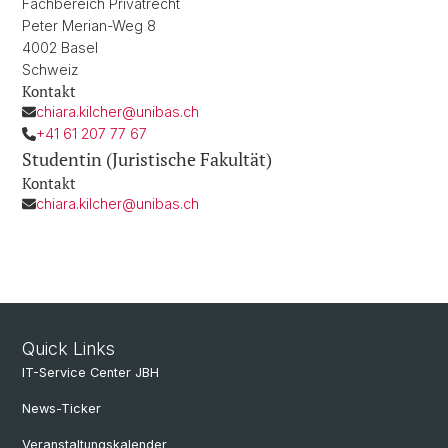
Fachbereich Privatrecht
Peter Merian-Weg 8
4002 Basel
Schweiz
Kontakt
chiara.kilcher@unibas.ch
+41 61 207 77 67
Studentin (Juristische Fakultät)
Kontakt
chiara.kilcher@unibas.ch
Quick Links
IT-Service Center JBH
News-Ticker
Veranstaltungskalender