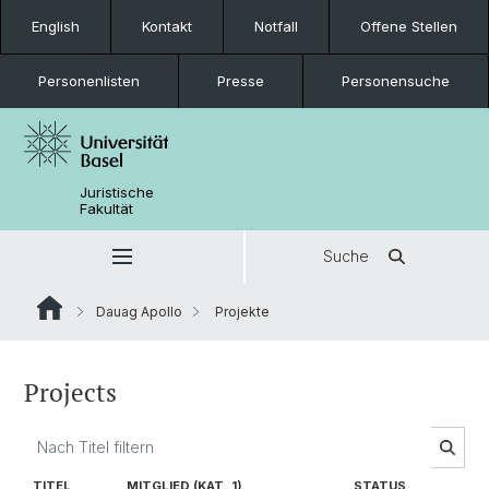
English
Kontakt
Notfall
Offene Stellen
Personenlisten
Presse
Personensuche
Juristische
Fakultät
Suche
Dauag Apollo
Projekte
Projects
TITEL
MITGLIED (KAT. 1)
STATUS