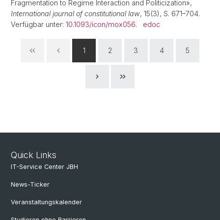
Fragmentation to Regime Interaction and Politicization»,
International journal of constitutional law
, 15(3), S. 671–704.
Verfügbar unter:
10.1093/icon/mox056
.
edoc
1
2
3
4
5
Quick Links
IT-Service Center JBH
News-Ticker
Veranstaltungskalender
Studieren ohne Barrieren