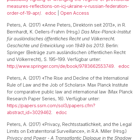
measures-reflections-on-icj-ukraine-v-russian-federation-
order-of-19-apr/
.
edoc
|
Open Access
Peters, A. (2017) «Anne Peters, Direktorin seit 2013», in R.
Bernhardt, K. Oellers-Frahm (Hrsg.)
Das Max-Planck-Institut
für ausländisches öffentliches Recht und Völkerrecht.
Geschichte und Entwicklung von 1949 bis 2013
. Berlin:
Springer (Beiträge zum ausländischen öffentlichen Recht
und Völkerrecht), S. 195–199. Verfügbar unter:
http://www.springer.com/de/book/9783662553749
.
edoc
Peters, A. (2017) «The Rise and Decline of the International
Rule of Law and the Job of Scholars». Max Planck Institute
for comparative public law and international law (Max Planck
Research Paper Series, 16). Verfügbar unter:
https://papers.ssrn.com/sol3/papers.cfm?
abstract_id=3029462
.
edoc
Peters, A. (2017) «Privacy, Rechtsstaatlichkeit, and the Legal
Limits on Extraterritorial Surveillance», in R.A. Miller (Hrsg.)
Privacy and Power - A Transatlantic Dialogue in the Shadow