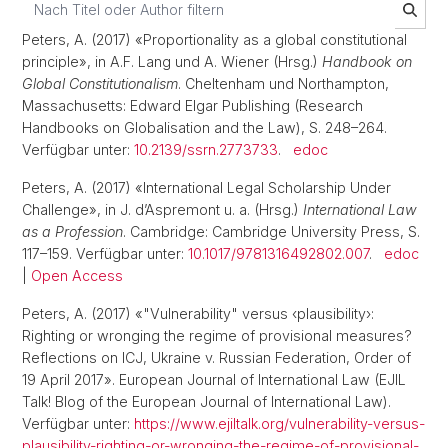
Peters, A. (2017) «Proportionality as a global constitutional
principle», in A.F. Lang und A. Wiener (Hrsg.)
Handbook on
Global Constitutionalism
. Cheltenham und Northampton,
Massachusetts: Edward Elgar Publishing (Research
Handbooks on Globalisation and the Law), S. 248–264.
Verfügbar unter:
10.2139/ssrn.2773733
.
edoc
Peters, A. (2017) «International Legal Scholarship Under
Challenge», in J. d’Aspremont u. a. (Hrsg.)
International Law
as a Profession
. Cambridge: Cambridge University Press, S.
117–159. Verfügbar unter:
10.1017/9781316492802.007
.
edoc
|
Open Access
Peters, A. (2017) «"Vulnerability" versus ‹plausibility›:
Righting or wronging the regime of provisional measures?
Reflections on ICJ, Ukraine v. Russian Federation, Order of
19 April 2017». European Journal of International Law (EJIL
Talk! Blog of the European Journal of International Law).
Verfügbar unter:
https://www.ejiltalk.org/vulnerability-versus-
plausibility-righting-or-wronging-the-regime-of-provisional-