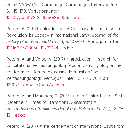
of the NSA-Affair
. Cambridge: Cambridge University Press,
S. 145–179. Verfügbar unter:
10.1017/cbo9781316658888.006
.
edoc
Peters, A. (2017) «Introduction. A Century after the Russian
Revolution: Its Legacy in International Law»,
Journal of the
history of international law
, 19, S. 133–146. Verfügbar unter:
10.1163/15718050-19221024
.
edoc
Peters, A. und Volpe, V. (2017) «Introduction: In search for
conciliation». Verfassungsblog (Accompanying blog on the
conference "Remedies against Immunities" on
Verfassungsblog). Verfügbar unter:
10.17176/20170511-
121937
.
edoc
|
Open Access
Peters, A. und Marxsen, C. (2017) «Editor’s Introduction: Self-
Defence in Times of Transition»,
Zeitschrift für
ausländisches öffentliches Recht und Völkerrecht
, 77(1), S. 3–
13.
edoc
Peters, A. (2017) «The Refinement of International Law: From