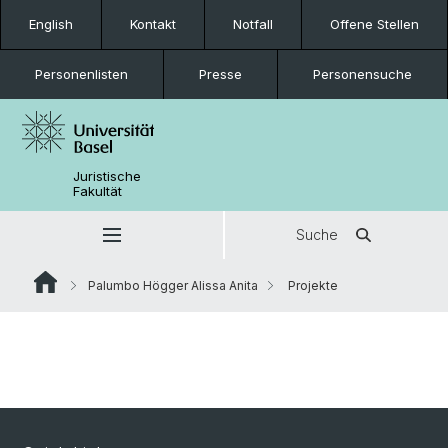
English
Kontakt
Notfall
Offene Stellen
Personenlisten
Presse
Personensuche
Juristische
Fakultät
Suche
Palumbo Högger Alissa Anita
Projekte