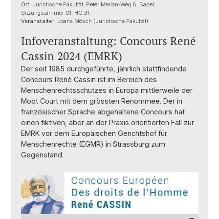
Ort:
Juristische Fakultät, Peter Merian-Weg 8, Basel:
Sitzungszimmer S1, HG.31.
Veranstalter:
Joana Mösch (Juristische Fakultät).
Infoveranstaltung: Concours René
Cassin 2024 (EMRK)
Der seit 1985 durchgeführte, jährlich stattfindende
Concours René Cassin ist im Bereich des
Menschenrechtsschutzes in Europa mittlerweile der
Moot Court mit dem grössten Renommee. Der in
französischer Sprache abgehaltene Concours hat
einen fiktiven, aber an der Praxis orientierten Fall zur
EMRK vor dem Europäischen Gerichtshof für
Menschenrechte (EGMR) in Strassburg zum
Gegenstand.