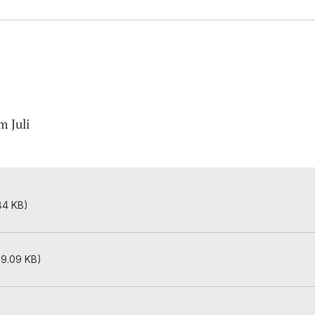
 Juli
84 KB)
59.09 KB)