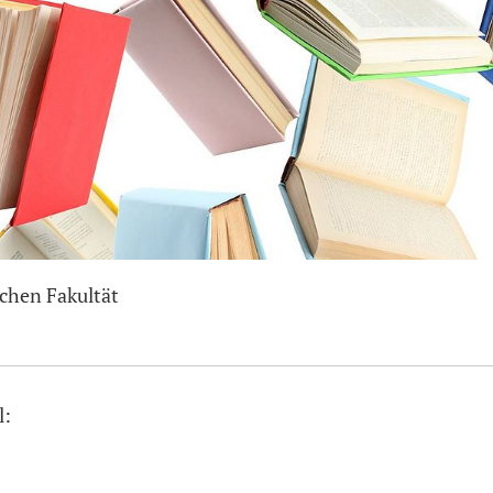
schen Fakultät
l: