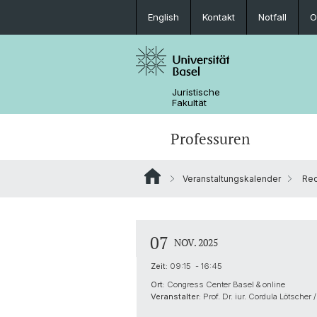
English
Kontakt
Notfall
O
Juristische
Fakultät
Professuren
Veranstaltungskalender
Rec
07
NOV. 2025
Zeit:
09:15 - 16:45
Ort:
Congress Center Basel & online
Veranstalter:
Prof. Dr. iur. Cordula Lötscher