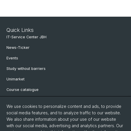
Quick Links
IT-Service Center JBH
News-Ticker
Events
Study without barriers
Unimarket
Course catalogue
Website translated by deepl
We use cookies to personalize content and ads, to provide
social media features, and to analyze traffic to our website.
Social Media
We also share information about your use of our website
with our social media, advertising and analytics partners. Our
Instagram