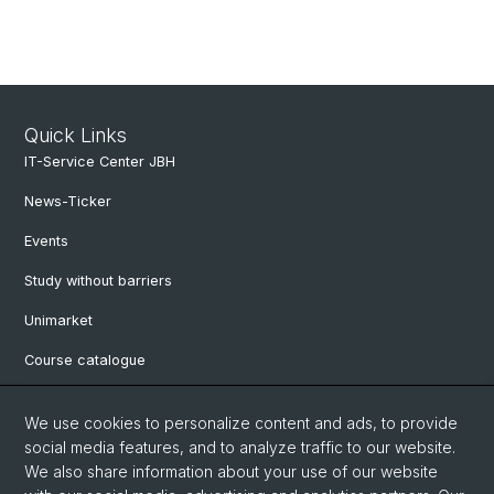
Quick Links
IT-Service Center JBH
News-Ticker
Events
Study without barriers
Unimarket
Course catalogue
Website translated by deepl
We use cookies to personalize content and ads, to provide
social media features, and to analyze traffic to our website.
Social Media
We also share information about your use of our website