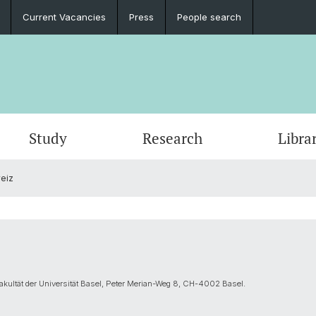
Current Vacancies
Press
People search
Study
Research
Libra
weiz
Fakultät der Universität Basel, Peter Merian-Weg 8, CH-4002 Basel.