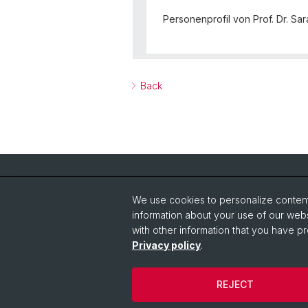
Personenprofil von Prof. Dr. Sa
Back
Quick Links
We use cookies to personalize content 
IT-Service Center JBH
St
information about your use of our webs
News-Ticker
Un
with other information that you have pr
Privacy policy
.
Events
Co
REJECT
© University of Basel
Legal notice